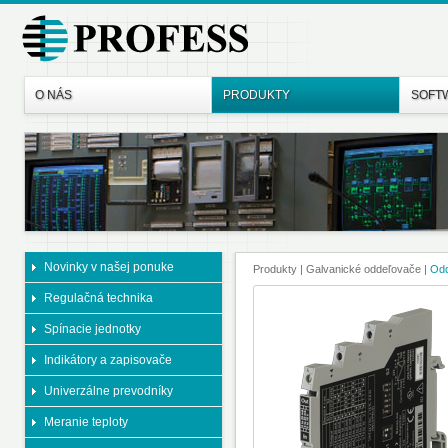
O NÁS
PRODUKTY
SOFT
Novinky v našej ponuke
Produkty
| Galvanické oddeľovače
|
Odd
Regulačná technika
Spínacie jednotky
Indikátory a zapisovače
Univerzálne prevodníky
Meranie teploty