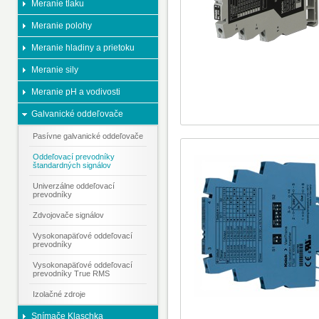
Meranie tlaku
Meranie polohy
Meranie hladiny a prietoku
Meranie sily
Meranie pH a vodivosti
Galvanické oddeľovače
Pasívne galvanické oddeľovače
Oddeľovací prevodníky
štandardných signálov
Univerzálne oddeľovací
prevodníky
Zdvojovače signálov
Vysokonapäťové oddeľovací
prevodníky
Vysokonapäťové oddeľovací
prevodníky True RMS
Izolačné zdroje
Snímače Klaschka