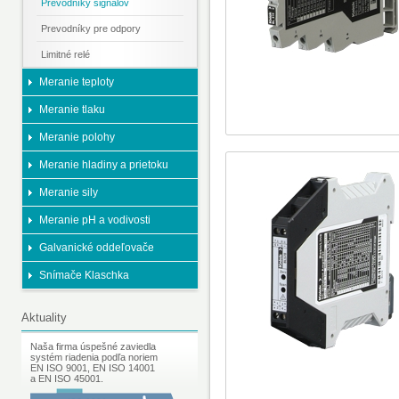
Prevodníky signálov
Prevodníky pre odpory
Limitné relé
Meranie teploty
Meranie tlaku
Meranie polohy
Meranie hladiny a prietoku
Meranie sily
Meranie pH a vodivosti
Galvanické oddeľovače
Snímače Klaschka
Aktuality
Naša firma úspešné zaviedla
systém riadenia podľa noriem
EN ISO 9001, EN ISO 14001
a EN ISO 45001.