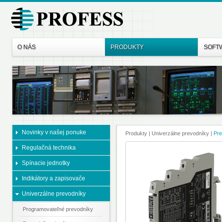
O NÁS
PRODUKTY
SOFT
Novinky v našej ponuke
Produkty
| Univerzálne prevodníky
|
Pre
Regulačná technika
Spínacie jednotky
Indikátory a zapisovače
Univerzálne prevodníky
Programovateľné prevodníky