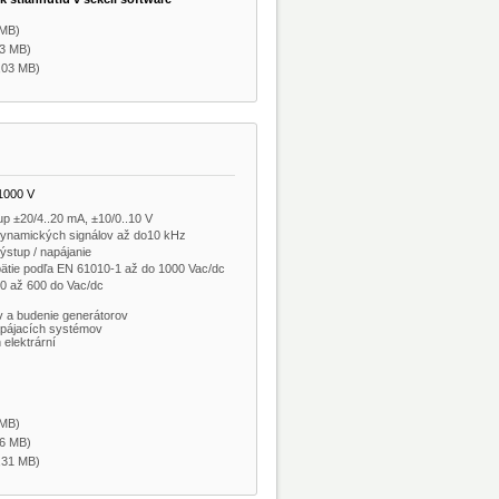
 MB)
23 MB)
,03 MB)
±1000 V
p ±20/4..20 mA, ±10/0..10 V
dynamických signálov až do10 kHz
ýstup / napájanie
ätie podľa EN 61010-1 až do 1000 Vac/dc
40 až 600 do Vac/dc
 a budenie generátorov
apájacích systémov
 elektrární
 MB)
56 MB)
,31 MB)