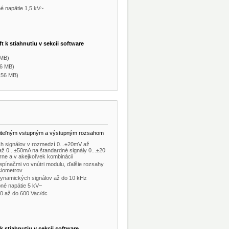
é napätie 1,5 kV~
 k stiahnutiu v sekcii software
 MB)
76 MB)
,56 MB)
aviteľným vstupným a výstupným rozsahom
h signálov v rozmedzí 0...±20mV až
až 0...±50mA na štandardné signály 0...±20
árne a v akejkoľvek kombinácii
pínačmi vo vnútri modulu, ďalšie rozsahy
ciometrov
dynamických signálov až do 10 kHz
né napätie 5 kV~
40 až do 600 Vac/dc
k stiahnutiu v sekcii software