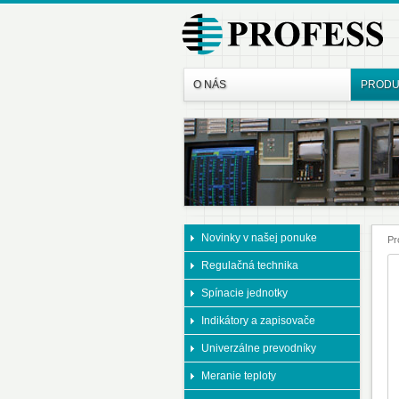
O NÁS
PRODU
Novinky v našej ponuke
Pr
Regulačná technika
Spínacie jednotky
Indikátory a zapisovače
Univerzálne prevodníky
Meranie teploty