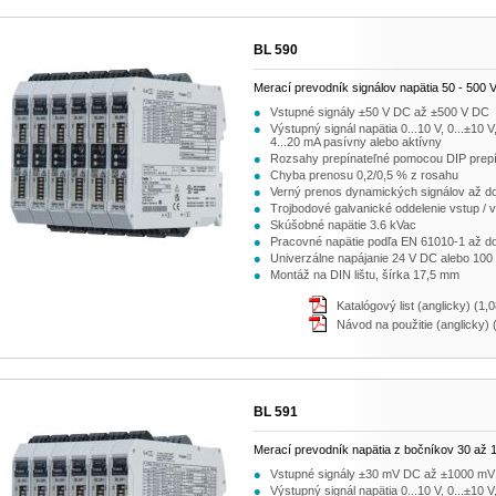
BL 590
Merací prevodník signálov napätia 50 - 500 
Vstupné signály ±50 V DC až ±500 V DC
Výstupný signál napätia 0...10 V, 0...±10 
4...20 mA pasívny alebo aktívny
Rozsahy prepínateľné pomocou DIP prep
Chyba prenosu 0,2/0,5 % z rosahu
Verný prenos dynamických signálov až d
Trojbodové galvanické oddelenie vstup / v
Skúšobné napätie 3.6 kVac
Pracovné napätie podľa EN 61010-1 až d
Univerzálne napájanie 24 V DC alebo 100 
Montáž na DIN lištu, šírka 17,5 mm
Katalógový list (anglicky) (1,
Návod na použitie (anglicky)
BL 591
Merací prevodník napätia z bočníkov 30 až
Vstupné signály ±30 mV DC až ±1000 m
Výstupný signál napätia 0...10 V, 0...±10 