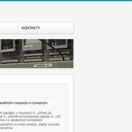
KONTAKTY
staviteľným vstupným a výstupným
h signálov v rozmedzí 0...±20mV až
až 0...±50mA na štandardné signály 0...±20
árne a v akejkoľvek kombinácii
pínačmi vo vnútri modulu, ďalšie rozsahy
ciometrov