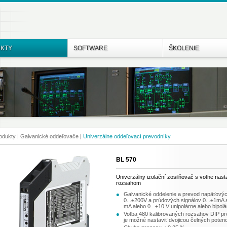
KTY
SOFTWARE
ŠKOLENIE
odukty
| Galvanické oddeľovače
|
Univerzálne oddeľovací prevodníky
BL 570
Univerzálny izolační zosilňovač s voľne na
rozsahom
Galvanické oddelenie a prevod napäťovýc
0...±200V a prúdových signálov 0...±1mA 
mA alebo 0...±10 V unipolárne alebo bipol
Voľba 480 kalibrovaných rozsahov DIP pre
je možné nastaviť dvojicou čelných poten