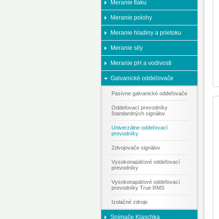
Meranie tlaku
Meranie polohy
Meranie hladiny a prietoku
Meranie sily
Meranie pH a vodivosti
Galvanické oddeľovače
Pasívne galvanické oddeľovače
Oddeľovací prevodníky
štandardných signálov
Univerzálne oddeľovací
prevodníky
Zdvojovače signálov
Vysokonapäťové oddeľovací
prevodníky
Vysokonapäťové oddeľovací
prevodníky True RMS
Izolačné zdroje
Snímače Klaschka