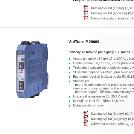
Katalógový list (česky) (1,31
Katalógový list (anglicky) (0,
Návod na obsluhu (česky) (1
VariTrans P 29000
Izolačný zosilňovač pre signály ±30 mV až 
Vstupné signály ±30 mV až ±1000 V, výstu
Chyba prenosu 0,1/0,2 %, verný prenos 
Trojbodové galvanické oddelenie vstup / v
Skúšobné napätie 5.4 kVac, pracovné nap
Bezpečná (dvojitá) izolácia podľa EN 611
Vhodný pre:
- meranie jednosmerného prúdu u motorov
- meranie prúdov a napätí u dráhových n
- meranie napätí u článkov fotovoltaických
Univerzálne napájanie 20..253 V ac/dc
Montáž na DIN lištu, šírka 17,5 mm
Doba záruky 5 rokov
Katalógový list (česky) (0,40
Katalógový list (anglicky) (0,
Návod na obsluhu (česky) (1