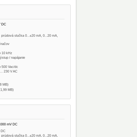
V DC
V, prúdová slučka 0...±20 mA, 0...20 mA,
ínačov
o 10 kHz
ýstup / napájanie
o 500 Vac/dc
... 230 V AC
08 MB)
 (1,99 MB)
 1000 mV DC
V DC
V, prúdová slučka 0...±20 mA, 0...20 mA,