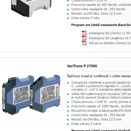
Chyba prenosu < 0,25 %
Pracovné napätie až 300 Vac/dc, skúšobn
Univerzálne napájanie 20...253 Vac/dc
Montáž na DIN lištu, šírka 12,5 mm
Doba záruky 3 roky
Program pre ľahké nastavenie BasicSoft
Katalógový list (česky) (1,39
Katalógový list (anglicky) (0,
Návod na obsluhu (česky) (0
VariTrans P 27000
Špičkový izolačný zosilňovač s voľne nast
Galvanické oddelenie a prevod napäťovýc
0...±200V a prúdových signálov 0...±1mA 
mA alebo 0...±10 V unipolárne alebo bipol
Voľba 480 kalibrovaných rozsahov DIP pre
je možné nastaviť dvojicou čelných poten
Chyba prenosu < 0,08 % , verný prenos 
Pracovné napätie až 1000 Vac/dc, skúšob
Bezpečná (dvojitá) izolácia podľa EN 611
Univerzálne napájanie 20...253 Vac/dc
Montáž na DIN lištu, šírka 12,5 mm
Doba záruky 5 rokov
Program pre ľahké nastavenie VariSoft 