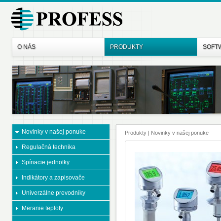
O NÁS
PRODUKTY
SOFT
Novinky v našej ponuke
Produkty
| Novinky v našej ponuke
Regulačná technika
Spínacie jednotky
Indikátory a zapisovače
Univerzálne prevodníky
Meranie teploty