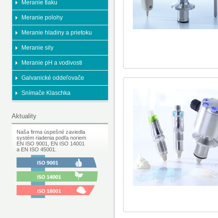
Meranie tlaku
Meranie polohy
Meranie hladiny a prietoku
Meranie sily
Meranie pH a vodivosti
Galvanické oddeľovače
Snímače Klaschka
Aktuality
Naša firma úspešné zaviedla
systém riadenia podľa noriem
EN ISO 9001, EN ISO 14001
a EN ISO 45001.