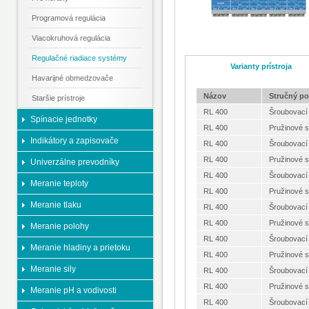
Programová regulácia
Viacokruhová regulácia
Regulačné riadiace systémy
Varianty prístroja
Havarijné obmedzovače
Názov
Stručný po
Staršie prístroje
RL 400
Šroubovací
Spínacie jednotky
RL 400
Pružinové 
Indikátory a zapisovače
RL 400
Šroubovací
RL 400
Pružinové 
Univerzálne prevodníky
RL 400
Šroubovací
Meranie teploty
RL 400
Pružinové 
Meranie tlaku
RL 400
Šroubovací
RL 400
Pružinové 
Meranie polohy
RL 400
Šroubovací
Meranie hladiny a prietoku
RL 400
Pružinové 
Meranie sily
RL 400
Šroubovací
RL 400
Pružinové 
Meranie pH a vodivosti
RL 400
Šroubovací