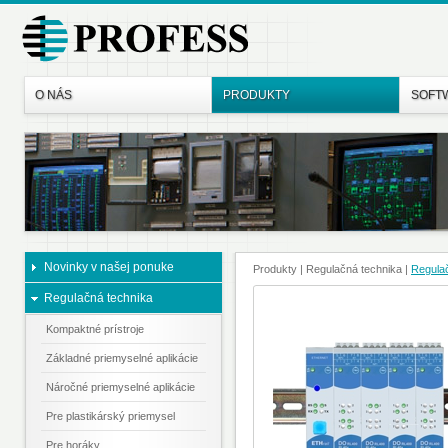
O NÁS
PRODUKTY
SOFT
Novinky v našej ponuke
Produkty
| Regulačná technika
|
Regula
Regulačná technika
Kompaktné prístroje
Základné priemyselné aplikácie
Náročné priemyselné aplikácie
Pre plastikárský priemysel
Pre horáky