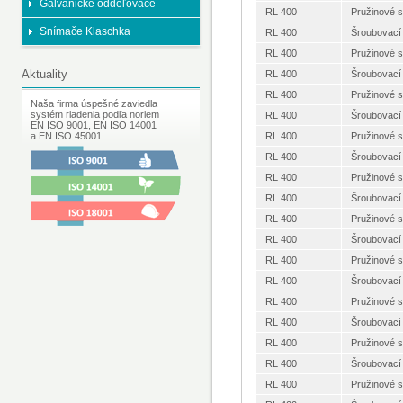
Galvanické oddeľovače
RL 400
Pružinové 
Snímače Klaschka
RL 400
Šroubovací
RL 400
Pružinové 
Aktuality
RL 400
Šroubovací
RL 400
Pružinové 
Naša firma úspešné zaviedla
systém riadenia podľa noriem
RL 400
Šroubovací
EN ISO 9001, EN ISO 14001
a EN ISO 45001.
RL 400
Pružinové 
RL 400
Šroubovací
RL 400
Pružinové 
RL 400
Šroubovací
RL 400
Pružinové 
RL 400
Šroubovací
RL 400
Pružinové 
RL 400
Šroubovací
RL 400
Pružinové 
RL 400
Šroubovací
RL 400
Pružinové 
RL 400
Šroubovací
RL 400
Pružinové 